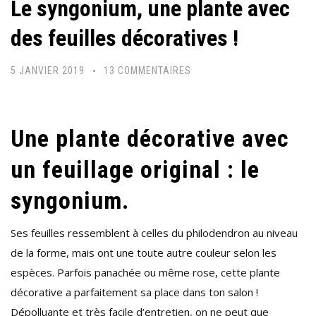
Le syngonium, une plante avec
des feuilles décoratives !
SUR
5 JANVIER 2019
13 COMMENTAIRES
LE
SYNGONIUM,
UNE
Une plante décorative avec
PLANTE
un feuillage original : le
AVEC
DES
syngonium.
FEUILLES
DÉCORATIVES
Ses feuilles ressemblent à celles du philodendron au niveau
!
de la forme, mais ont une toute autre couleur selon les
espèces. Parfois panachée ou même rose, cette plante
décorative a parfaitement sa place dans ton salon !
Dépolluante et très facile d’entretien, on ne peut que