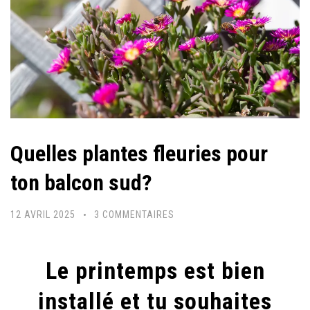
Quelles plantes fleuries pour
ton balcon sud?
SUR
12 AVRIL 2025
3 COMMENTAIRES
QUELLES
PLANTES
Le printemps est bien
FLEURIES
POUR
installé et tu souhaites
TON