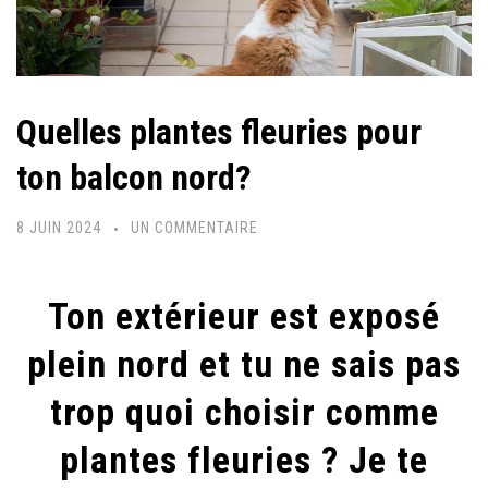
Quelles plantes fleuries pour
ton balcon nord?
SUR
8 JUIN 2024
UN COMMENTAIRE
QUELLES
PLANTES
Ton extérieur est exposé
FLEURIES
POUR
plein nord et tu ne sais pas
TON
trop quoi choisir comme
BALCON
NORD?
plantes fleuries ? Je te