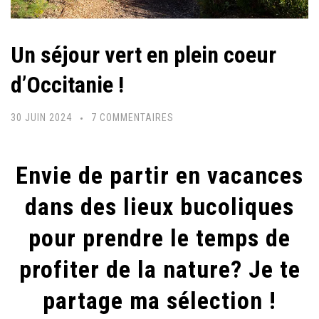
Un séjour vert en plein coeur
d’Occitanie !
SUR
30 JUIN 2024
7 COMMENTAIRES
UN
SÉJOUR
Envie de partir en vacances
VERT
EN
dans des lieux bucoliques
PLEIN
pour prendre le temps de
COEUR
D’OCCITANIE
profiter de la nature? Je te
!
partage ma sélection !