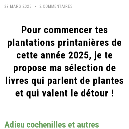
SUR
29 MARS 2025
2 COMMENTAIRES
MA
SÉLECTION
Pour commencer tes
DE
LIVRES
plantations printanières de
GREEN
cette année 2025, je te
POUR
L’ANNÉE
propose ma sélection de
2025
livres qui parlent de plantes
!
et qui valent le détour !
Adieu cochenilles et autres