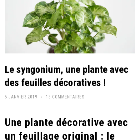
Le syngonium, une plante avec
des feuilles décoratives !
SUR
5 JANVIER 2019
13 COMMENTAIRES
LE
SYNGONIUM,
Une plante décorative avec
UNE
PLANTE
un feuillage original : le
AVEC