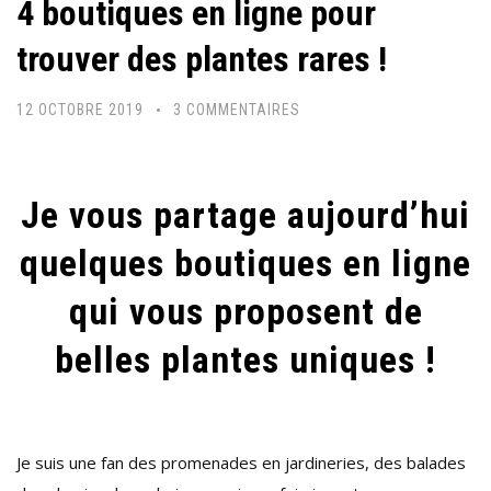
4 boutiques en ligne pour
trouver des plantes rares !
SUR
12 OCTOBRE 2019
3 COMMENTAIRES
4
BOUTIQUES
EN
Je vous partage aujourd’hui
LIGNE
quelques boutiques en ligne
POUR
TROUVER
qui vous proposent de
DES
belles plantes uniques !
PLANTES
RARES
!
Je suis une fan des promenades en jardineries, des balades