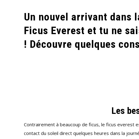
ENTRETENIR
TON
Un nouvel arrivant dans l
FICUS
Ficus Everest et tu ne s
EVEREST
?
! Découvre quelques cons
Les bes
Contrairement à beaucoup de ficus, le ficus everest es
contact du soleil direct quelques heures dans la journé