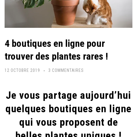
4 boutiques en ligne pour
trouver des plantes rares !
SUR
12 OCTOBRE 2019
3 COMMENTAIRES
4
BOUTIQUES
Je vous partage aujourd’hui
EN
LIGNE
quelques boutiques en ligne
POUR
qui vous proposent de
TROUVER
DES
belles plantes uniques !