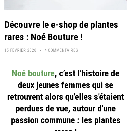
Découvre le e-shop de plantes
rares : Noé Bouture !
SUR
15 FÉVRIER 2020
4 COMMENTAIRES
DÉCOUVRE
LE
Noé bouture
, c’est l’histoire de
E-
deux jeunes femmes qui se
SHOP
DE
retrouvent alors qu’elles s’étaient
PLANTES
perdues de vue, autour d’une
RARES
:
passion commune : les plantes
NOÉ