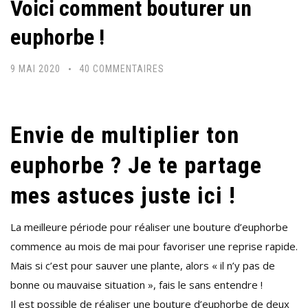
Voici comment bouturer un
euphorbe !
SUR
9 MAI 2020
40 COMMENTAIRES
VOICI
COMMENT
BOUTURER
Envie de multiplier ton
UN
euphorbe ? Je te partage
EUPHORBE
!
mes astuces juste ici !
La meilleure période pour réaliser une bouture d’euphorbe
commence au mois de mai pour favoriser une reprise rapide.
Mais si c’est pour sauver une plante, alors « il n’y pas de
bonne ou mauvaise situation », fais le sans entendre !
Il est possible de réaliser une bouture d’euphorbe de deux