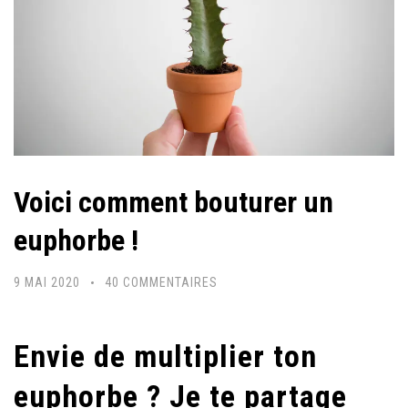
Voici comment bouturer un
euphorbe !
SUR
9 MAI 2020
40 COMMENTAIRES
VOICI
COMMENT
Envie de multiplier ton
BOUTURER
UN
euphorbe ? Je te partage
EUPHORBE