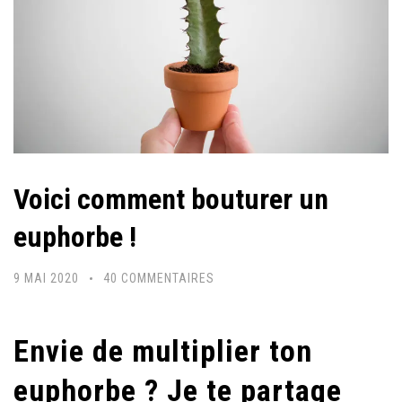
Voici comment bouturer un
euphorbe !
SUR
9 MAI 2020
40 COMMENTAIRES
VOICI
COMMENT
Envie de multiplier ton
BOUTURER
UN
euphorbe ? Je te partage
EUPHORBE