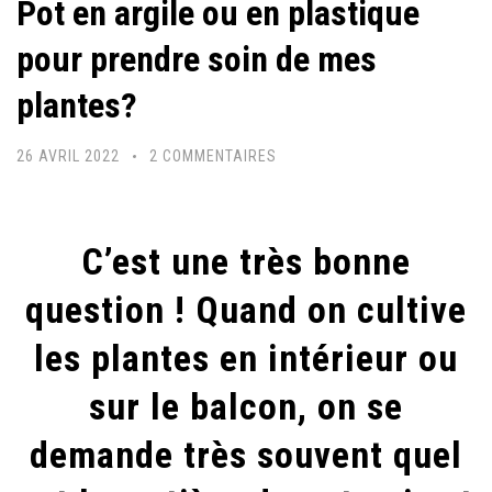
Pot en argile ou en plastique
pour prendre soin de mes
plantes?
SUR
26 AVRIL 2022
2 COMMENTAIRES
POT
EN
ARGILE
C’est une très bonne
OU
question ! Quand on cultive
EN
PLASTIQUE
les plantes en intérieur ou
POUR
sur le balcon, on se
PRENDRE
SOIN
demande très souvent quel
DE
MES