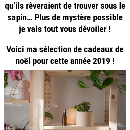
qu’ils rêveraient de trouver sous le
TOI
sapin… Plus de mystère possible
ET
TES
je vais tout vous dévoiler !
PLANTES
!
Voici ma sélection de cadeaux de
noël pour cette année 2019 !