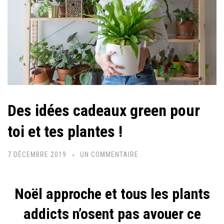
Des idées cadeaux green pour
toi et tes plantes !
SUR
7 DÉCEMBRE 2019
UN COMMENTAIRE
DES
IDÉES
Noël approche et tous les plants
CADEAUX
addicts n’osent pas avouer ce
GREEN
POUR