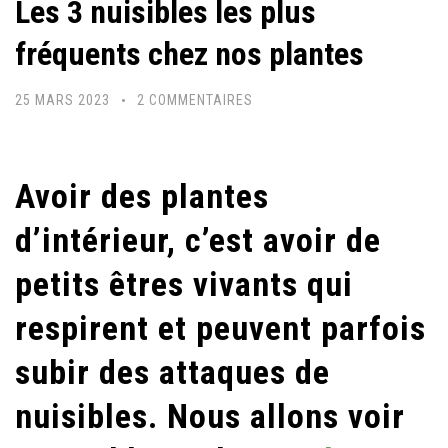
Les 3 nuisibles les plus
fréquents chez nos plantes
SUR
25 MARS 2023
2 COMMENTAIRES
LES
3
NUISIBLES
Avoir des plantes
LES
d’intérieur, c’est avoir de
PLUS
FRÉQUENTS
petits êtres vivants qui
CHEZ
respirent et peuvent parfois
NOS
PLANTES
subir des attaques de
nuisibles. Nous allons voir