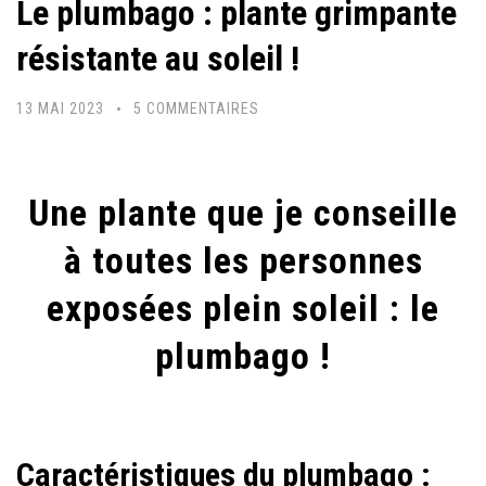
Le plumbago : plante grimpante
résistante au soleil !
SUR
13 MAI 2023
5 COMMENTAIRES
LE
PLUMBAGO
:
Une plante que je conseille
PLANTE
à toutes les personnes
GRIMPANTE
RÉSISTANTE
exposées plein soleil : le
AU
plumbago !
SOLEIL
!
Caractéristiques du plumbago :