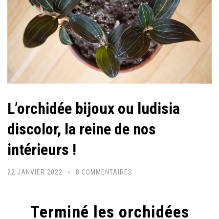
L’orchidée bijoux ou ludisia
discolor, la reine de nos
intérieurs !
SUR
22 JANVIER 2022
8 COMMENTAIRES
L’ORCHIDÉE
BIJOUX
Terminé les orchidées
OU