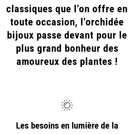
LUDISIA
classiques que l’on offre en
DISCOLOR,
toute occasion, l’orchidée
LA
REINE
bijoux passe devant pour le
DE
plus grand bonheur des
NOS
INTÉRIEURS
amoureux des plantes !
!
Les besoins en lumière de la