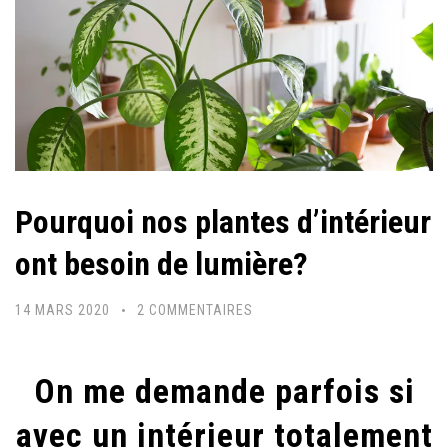
Pourquoi nos plantes d’intérieur
ont besoin de lumière?
SUR
14 MARS 2020
2 COMMENTAIRES
POURQUOI
NOS
On me demande parfois si
PLANTES
D’INTÉRIEUR
avec un intérieur totalement
ONT