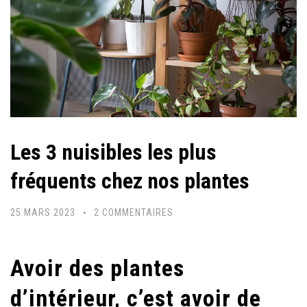
Les 3 nuisibles les plus
fréquents chez nos plantes
SUR
25 MARS 2023
2 COMMENTAIRES
LES
3
Avoir des plantes
NUISIBLES
LES
d’intérieur, c’est avoir de
PLUS