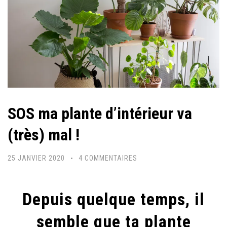
SOS ma plante d’intérieur va
(très) mal !
SUR
25 JANVIER 2020
4 COMMENTAIRES
SOS
MA
Depuis quelque temps, il
PLANTE
D’INTÉRIEUR
semble que ta plante