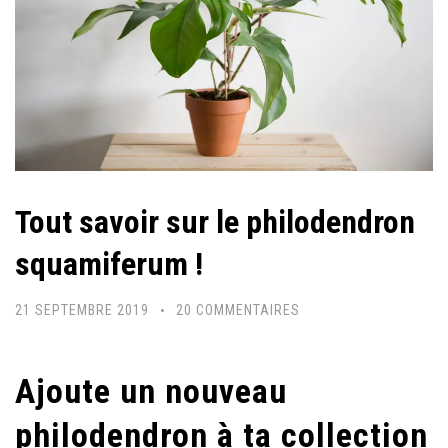
Tout savoir sur le philodendron
squamiferum !
SUR
21 SEPTEMBRE 2019
20 COMMENTAIRES
TOUT
SAVOIR
Ajoute un nouveau
SUR
LE
philodendron à ta collection
PHILODENDRON