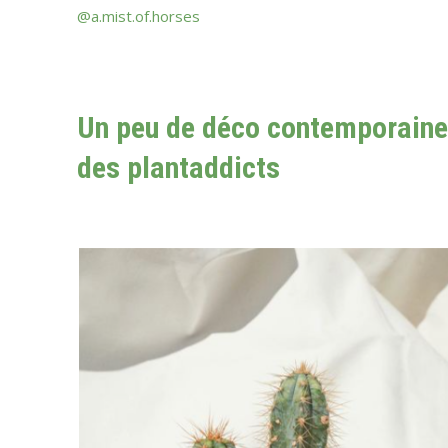
@a.mist.of.horses
Un peu de déco contemporaine 
des plantaddicts