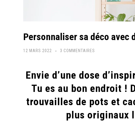
Personnaliser sa déco avec d
SUR
12 MARS 2022
3 COMMENTAIRES
PERSONNALISER
SA
Envie d’une dose d’inspi
DÉCO
AVEC
Tu es au bon endroit ! 
DES
trouvailles de pots et c
POTS
EN
plus originaux l
ARGILE
ORIGINAUX
!