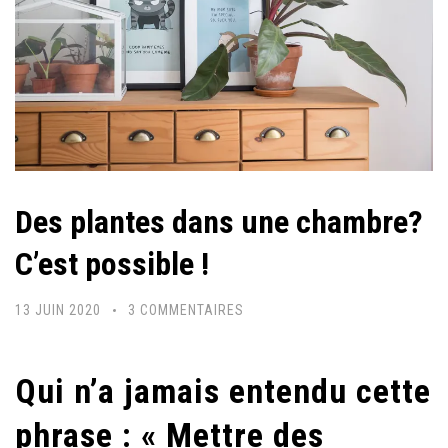
Des plantes dans une chambre?
C’est possible !
SUR
13 JUIN 2020
3 COMMENTAIRES
DES
PLANTES
Qui n’a jamais entendu cette
DANS
UNE
phrase : « Mettre des
CHAMBRE?