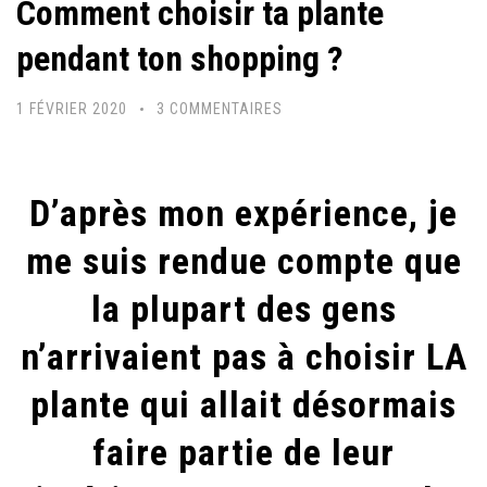
Comment choisir ta plante
pendant ton shopping ?
SUR
1 FÉVRIER 2020
3 COMMENTAIRES
COMMENT
CHOISIR
TA
D’après mon expérience, je
PLANTE
me suis rendue compte que
PENDANT
TON
la plupart des gens
SHOPPING
n’arrivaient pas à choisir LA
?
plante qui allait désormais
faire partie de leur