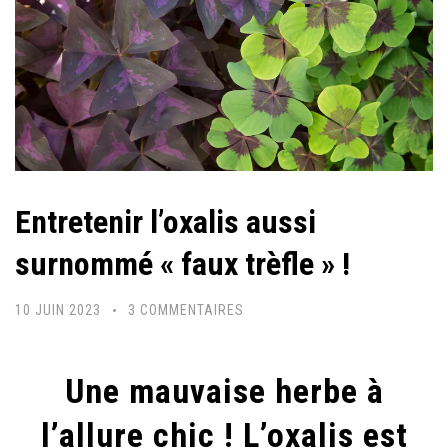
Entretenir l’oxalis aussi
surnommé « faux trèfle » !
SUR
10 JUIN 2023
3 COMMENTAIRES
ENTRETENIR
L’OXALIS
Une mauvaise herbe à
AUSSI
SURNOMMÉ
l’allure chic ! L’oxalis est
« FAUX