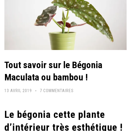
Tout savoir sur le Bégonia
Maculata ou bambou !
SUR
13 AVRIL 2019
7 COMMENTAIRES
TOUT
SAVOIR
Le bégonia cette plante
SUR
LE
d’intérieur très esthétique !
BÉGONIA