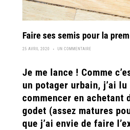
Faire ses semis pour la premi
SUR
25 AVRIL 2020
UN COMMENTAIRE
FAIRE
SES
Je me lance ! Comme c’est
SEMIS
POUR
un potager urbain, j’ai lu 
LA
commencer en achetant d
PREMIÈRE
FOIS
godet (assez matures pour
!
que j’ai envie de faire l’