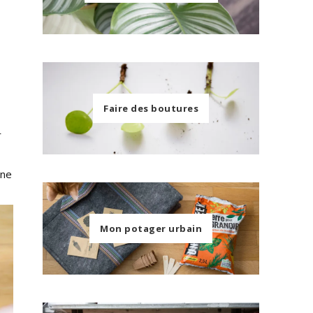
Faire des boutures
r
une
Mon potager urbain