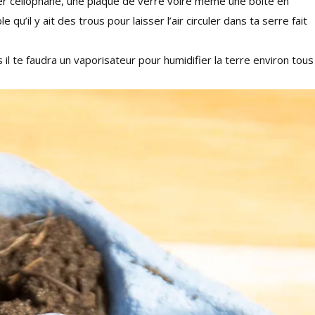
pier cellophane, une plaque de verre voire même une boite en
 qu’il y ait des trous pour laisser l’air circuler dans ta serre fait
il te faudra un vaporisateur pour humidifier la terre environ tous