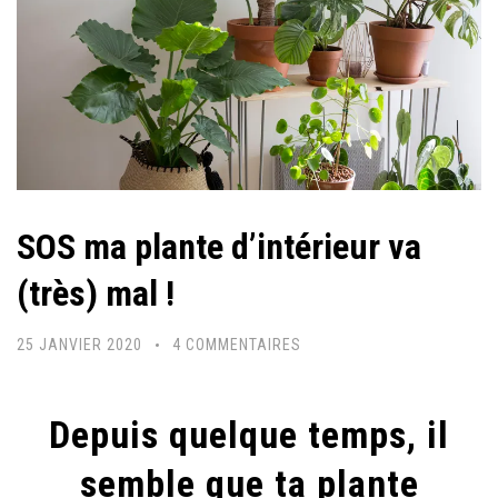
SOS ma plante d’intérieur va
(très) mal !
SUR
25 JANVIER 2020
4 COMMENTAIRES
SOS
MA
Depuis quelque temps, il
PLANTE
D’INTÉRIEUR
semble que ta plante
VA