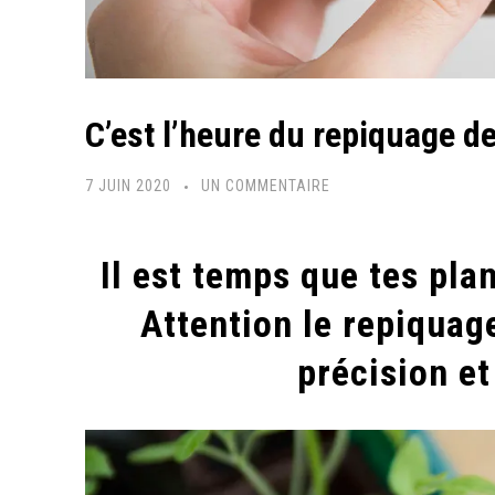
C’est l’heure du repiquage de
SUR
7 JUIN 2020
UN COMMENTAIRE
C’EST
L’HEURE
Il est temps que tes pla
DU
REPIQUAGE
Attention le repiquag
DE
précision et
TES
SEMIS
!