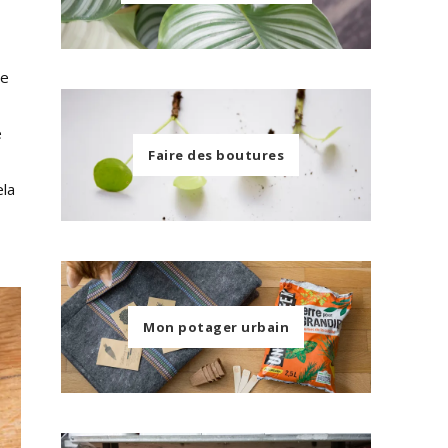
ce
e
Faire des boutures
ela
Mon potager urbain