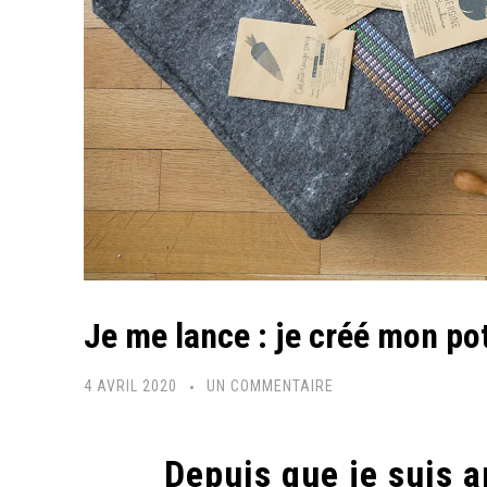
Je me lance : je créé mon pot
SUR
4 AVRIL 2020
UN COMMENTAIRE
JE
ME
Depuis que je suis ar
LANCE