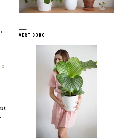
u
VERT BOBO
jp
ost
.