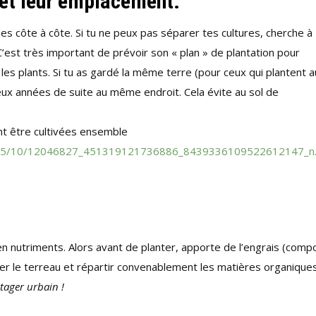
s et leur emplacement.
s côte à côte. Si tu ne peux pas séparer tes cultures, cherche à
’est très important de prévoir son « plan » de plantation pour
les plants. Si tu as gardé la même terre (pour ceux qui plantent a
deux années de suite au même endroit. Cela évite au sol de
nt être cultivées ensemble
m/2015/10/12046827_451319121736886_8439336109522612147_n.
n nutriments. Alors avant de planter, apporte de l’engrais (comp
rer le terreau et répartir convenablement les matières organiques
tager urbain !