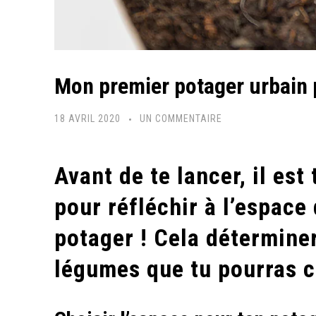
Mon premier potager urbain 
SUR
18 AVRIL 2020
UN COMMENTAIRE
MON
PREMIER
Avant de te lancer, il e
POTAGER
URBAIN
pour réfléchir à l’espace
PAS
potager ! Cela déterminer
À
PAS
légumes que tu pourras cu