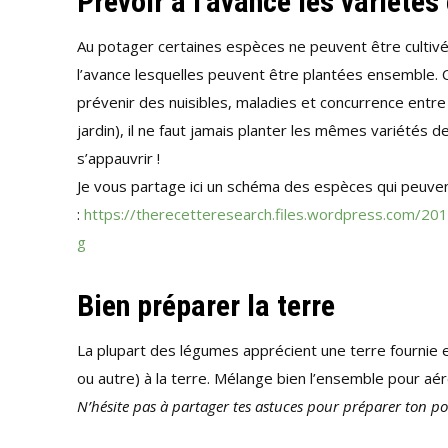
Prévoir à l’avance les variété
Au potager certaines espèces ne peuvent être cultivée
l’avance lesquelles peuvent être plantées ensemble. C
prévenir des nuisibles, maladies et concurrence entre 
jardin), il ne faut jamais planter les mêmes variétés 
s’appauvrir !
Je vous partage ici un schéma des espèces qui peuve
:
https://therecetteresearch.files.wordpress.co
g
Bien préparer la terre
La plupart des légumes apprécient une terre fournie e
ou autre) à la terre. Mélange bien l’ensemble pour aé
N’hésite pas à partager tes astuces pour préparer ton po