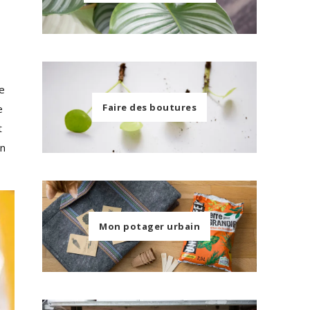
ne
Faire des boutures
e
t
on
Mon potager urbain