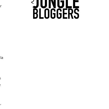
ur
la
s
e
,