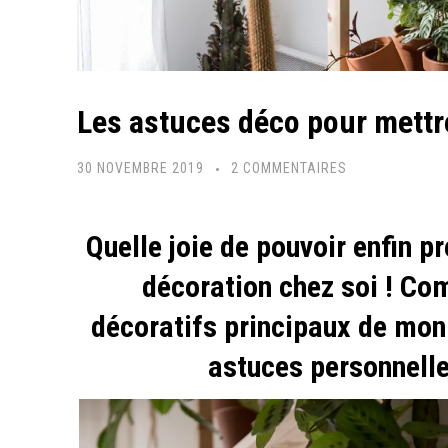
Les astuces déco pour mettre
SUR
30 NOVEMBRE 2019
2 COMMENTAIRES
LES
ASTUCES
Quelle joie de pouvoir enfin p
DÉCO
décoration chez soi ! Co
POUR
METTRE
décoratifs principaux de mon
EN
astuces personnelle
VALEUR
SES
PLANTES
!