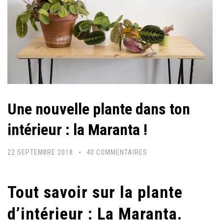
Une nouvelle plante dans ton
intérieur : la Maranta !
SUR
22 SEPTEMBRE 2018
40 COMMENTAIRES
UNE
NOUVELLE
Tout savoir sur la plante
PLANTE
DANS
d’intérieur : La Maranta.
TON