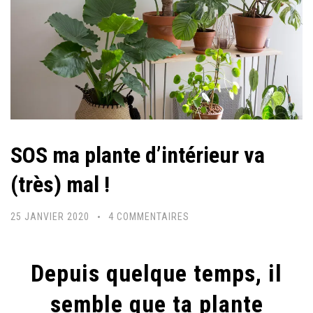
SOS ma plante d’intérieur va
(très) mal !
SUR
25 JANVIER 2020
4 COMMENTAIRES
SOS
MA
Depuis quelque temps, il
PLANTE
D’INTÉRIEUR
semble que ta plante
VA