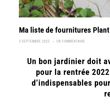
Ma liste de fournitures Plant
SUR
3 SEPTEMBRE 2022
UN COMMENTAIRE
MA
LISTE
Un bon jardinier doit a
DE
FOURNITURES
pour la rentrée 2022
PLANT
d’indispensables pour
ADDICT
POUR
r
LA
RENTRÉE
2022