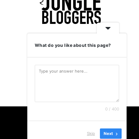
What do you like about this page?
0 / 400
Skip
Next