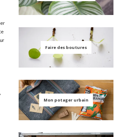
ger
te
eur
Faire des boutures
,
Mon potager urbain