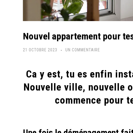
Nouvel appartement pour tes
SUR
21 OCTOBRE 2023
UN COMMENTAIRE
NOUVEL
APPARTEMENT
Ca y est, tu es enfin ins
POUR
TES
Nouvelle ville, nouvelle 
PLANTES
commence pour tes
:
L’APRÈS
DÉMÉNAGEMENT
!
Une fois le déménagement fai