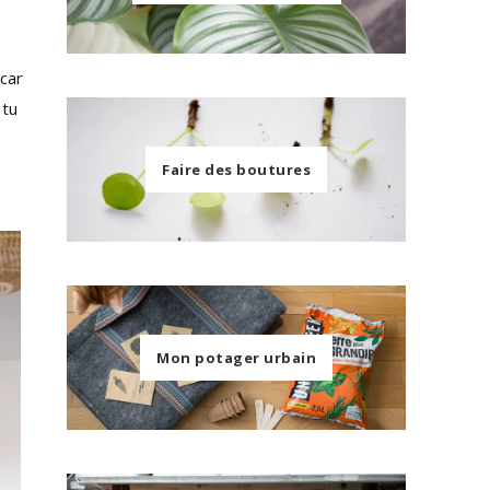
 car
 tu
Faire des boutures
Mon potager urbain