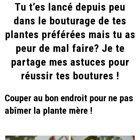
Tu t’es lancé depuis peu
BOUTURES
DE
dans le bouturage de tes
SES
plantes préférées mais tu as
PLANTES
PRÉFÉRÉES
peur de mal faire? Je te
ET
partage mes astuces pour
LES
RÉUSSIR
réussir tes boutures !
!
Couper au bon endroit pour ne pas
abîmer la plante mère !