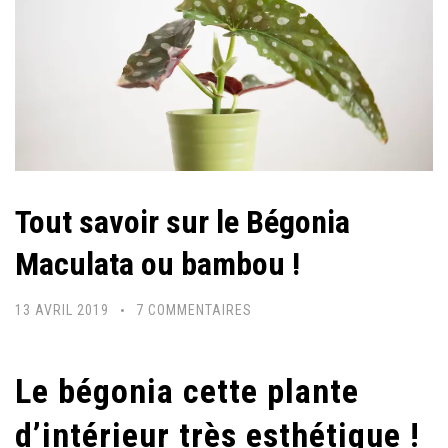
Tout savoir sur le Bégonia
Maculata ou bambou !
SUR
13 AVRIL 2019
7 COMMENTAIRES
TOUT
SAVOIR
Le bégonia cette plante
SUR
LE
d’intérieur très esthétique !
BÉGONIA